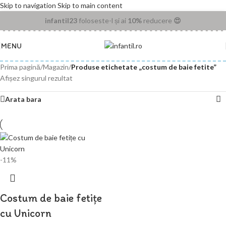
Skip to navigation
Skip to main content
infantil23
foloseste-l și ai
10%
reducere
😍
MENU
Prima pagină
/
Magazin
/
Produse etichetate „costum de baie fetite”
Afișez singurul rezultat
Arata bara
-11%
Costum de baie fetițe
cu Unicorn