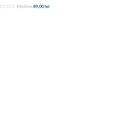
89,00
lei
100,00
lei