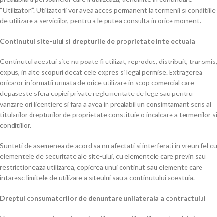
“Utilizatori”. Utilizatorii vor avea acces permanent la termenii si conditiile
de utilizare a serviciilor, pentru a le putea consulta in orice moment.
Continutul site-ului si drepturile de proprietate intelectuala
Continutul acestui site nu poate fi utilizat, reprodus, distribuit, transmis,
expus, in alte scopuri decat cele expres si legal permise. Extragerea
oricaror informatii urmata de orice utilizare in scop comercial care
depaseste sfera copiei private reglementate de lege sau pentru
vanzare ori licentiere si fara a avea in prealabil un consimtamant scris al
titularilor drepturilor de proprietate constituie o incalcare a termenilor si
conditiilor.
Sunteti de asemenea de acord sa nu afectati si interferati in vreun fel cu
elementele de securitate ale site-ului, cu elementele care previn sau
restrictioneaza utilizarea, copierea unui continut sau elemente care
intaresc limitele de utilizare a siteului sau a continutului acestuia.
Dreptul consumatorilor de denuntare unilaterala a contractului