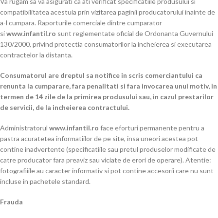
Va rugam sa va asigurati ca ati verificat specificatiile produsului si
compatibilitatea acestuia prin vizitarea paginii producatorului inainte de
a-l cumpara. Raporturile comerciale dintre cumparator
si
www.infantil.ro
sunt reglementate oficial de Ordonanta Guvernului
130/2000, privind protectia consumatorilor la incheierea si executarea
contractelor la distanta.
Consumatorul are dreptul sa notifice in scris comerciantului ca
renunta la cumparare, fara penalitati si fara invocarea unui motiv, in
termen de 14 zile de la primirea produsului sau, in cazul prestarilor
de servicii, de la incheierea contractului.
Administratorul
www.infantil.ro
face eforturi permanente pentru a
pastra acuratetea informatiilor de pe site, insa uneori acestea pot
contine inadvertente (specificatiile sau pretul produselor modificate de
catre producator fara preaviz sau viciate de erori de operare). Atentie:
fotografiiile au caracter informativ si pot contine accesorii care nu sunt
incluse in pachetele standard.
Frauda