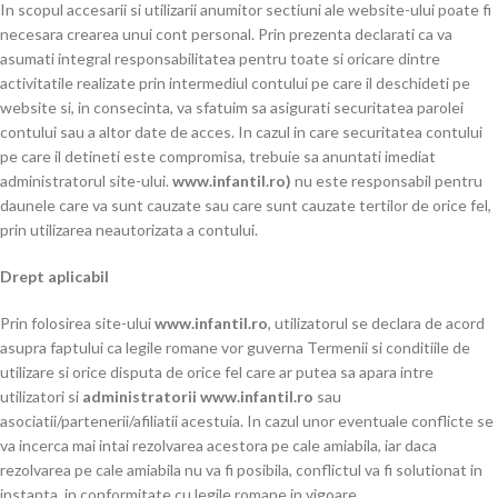
In scopul accesarii si utilizarii anumitor sectiuni ale website-ului poate fi
necesara crearea unui cont personal. Prin prezenta declarati ca va
asumati integral responsabilitatea pentru toate si oricare dintre
activitatile realizate prin intermediul contului pe care il deschideti pe
website si, in consecinta, va sfatuim sa asigurati securitatea parolei
contului sau a altor date de acces. In cazul in care securitatea contului
pe care il detineti este compromisa, trebuie sa anuntati imediat
administratorul site-ului.
www.infantil.ro)
nu este responsabil pentru
daunele care va sunt cauzate sau care sunt cauzate tertilor de orice fel,
prin utilizarea neautorizata a contului.
Drept aplicabil
Prin folosirea site-ului
www.infantil.ro
, utilizatorul se declara de acord
asupra faptului ca legile romane vor guverna Termenii si conditiile de
utilizare si orice disputa de orice fel care ar putea sa apara intre
utilizatori si
administratorii www.infantil.ro
sau
asociatii/partenerii/afiliatii acestuia. In cazul unor eventuale conflicte se
va incerca mai intai rezolvarea acestora pe cale amiabila, iar daca
rezolvarea pe cale amiabila nu va fi posibila, conflictul va fi solutionat in
instanta, in conformitate cu legile romane in vigoare.