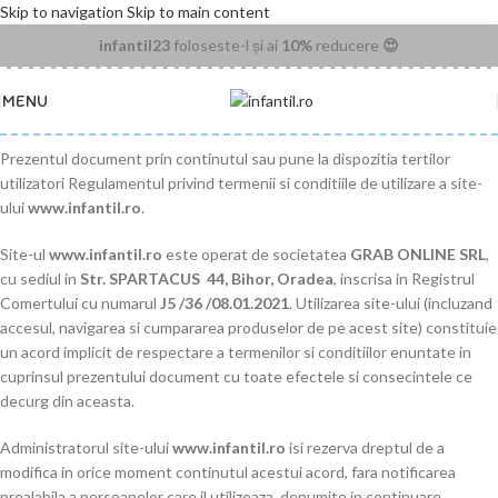
Skip to navigation
Skip to main content
infantil23
foloseste-l și ai
10%
reducere
😍
MENU
Prezentul document prin continutul sau pune la dispozitia tertilor
utilizatori Regulamentul privind termenii si conditiile de utilizare a site-
ului
www.infantil.ro
.
Site-ul
www.infantil.ro
este operat de societatea
GRAB ONLINE SRL
,
cu sediul in
Str. SPARTACUS 44, Bihor, Oradea
, inscrisa in Registrul
Comertului cu numarul
J5 /36 /08.01.2021
. Utilizarea site-ului (incluzand
accesul, navigarea si cumpararea produselor de pe acest site) constituie
un acord implicit de respectare a termenilor si conditiilor enuntate in
cuprinsul prezentului document cu toate efectele si consecintele ce
decurg din aceasta.
Administratorul site-ului
www.infantil.ro
isi rezerva dreptul de a
modifica in orice moment continutul acestui acord, fara notificarea
prealabila a persoanelor care il utilizeaza, denumite in continuare