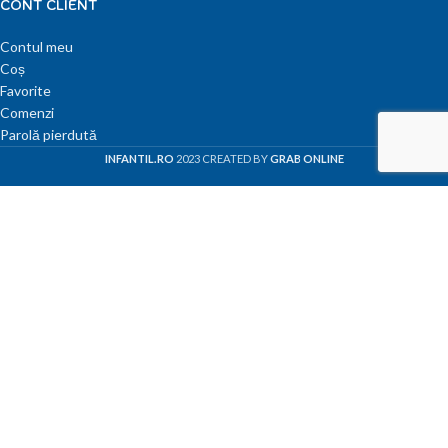
CONT CLIENT
Contul meu
Coș
Favorite
Comenzi
Parolă pierdută
INFANTIL.RO
2023 CREATED BY
GRAB ONLINE
Bun venit în magazinul nostru!
10% reducere
Ca și mulțumire pentru vizita ta, am pregătit o ofertă specială!!!
Aplicați cuponul de reducere
infantil23
în
coșul
de cumpărături
și beneficiați de o reducere extra de
10%
la următoarea achiziție.
VEZI PRODUSE
VEZI COȘ