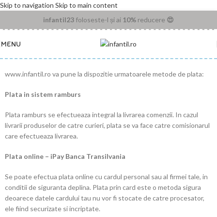
Skip to navigation
Skip to main content
infantil23
foloseste-l și ai
10%
reducere
😍
MENU
www.infantil.ro va pune la dispozitie urmatoarele metode de plata:
Plata in sistem ramburs
Plata ramburs se efectueaza integral la livrarea comenzii. In cazul
livrarii produselor de catre curieri, plata se va face catre comisionarul
care efectueaza livrarea.
Plata online – iPay Banca Transilvania
Se poate efectua plata online cu cardul personal sau al firmei tale, in
conditii de siguranta deplina. Plata prin card este o metoda sigura
deoarece datele cardului tau nu vor fi stocate de catre procesator,
ele fiind securizate si incriptate.