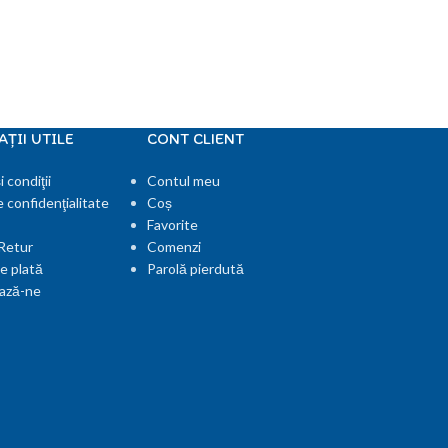
ŢII UTILE
CONT CLIENT
 condiţii
Contul meu
e confidenţialitate
Coș
Favorite
 Retur
Comenzi
e plată
Parolă pierdută
ază-ne