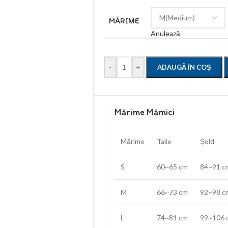
MĂRIME
Anulează
-
+
ADAUGĂ ÎN COȘ
Mărime Mămici
Mărime
Talie
Șold
S
60~65 cm
84~91 c
M
66~73 cm
92~98 c
L
74~81 cm
99~106 