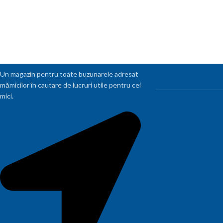
Un magazin pentru toate buzunarele adresat
mămicilor în cautare de lucruri utile pentru cei
mici.