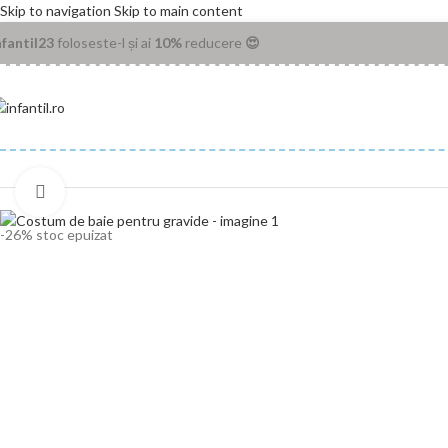
Skip to navigation
Skip to main content
nfantil23
foloseste-l și ai
10%
reducere
😍
Prima pagină
/
Magazin
/
Articole mămici
/
Costum de baie pentru gravide
Apasa pentru marire
-26%
stoc epuizat