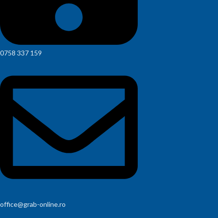
0758 337 159
office@grab-online.ro