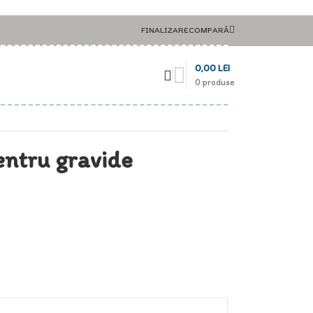
FINALIZARE
COMPARĂ
0,00
LEI
0
produse
entru gravide