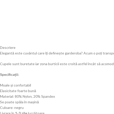
Descriere
Elegantă este cuvântul care îți definește garderoba? Acum o poți transpun
Cupele sunt buretate iar zona burticii este croită astfel încât să acomod
Specificații
:
Moale și confortabil
Elasicitate foarte bună
Material: 80% Nylon, 20% Spandex
Se
poate
spăla
în
mașină
Culoare: negru
Livrare
în
1-3 zile
lucrătoare
.