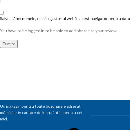
Salvează-mi numele, emailul și site-ul web în acest navigator pentru dat
You have to be logged in to be able to add photos to your review.
Un magazin pentru toate buzunarele adresat
mămicilor în cautare de lucruri utile pentru cei
mici.