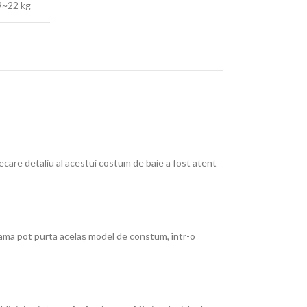
9~22 kg
ecare detaliu al acestui costum de baie a fost atent
i mama pot purta acelaș model de constum, într-o