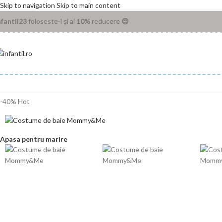
Skip to navigation
Skip to main content
nfantil23
foloseste-l și ai
10%
reducere
😍
Prima pagină
/
Magazin
/
Articole bebe
/
Costum de baie Mommy&Me
-40%
Hot
Apasa pentru marire