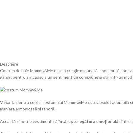
Descriere
Costum de baie Mommy&Me este o creație minunată, concepută special p
gândit pentru a încapsula un sentiment de conexiune și stil, într-un mod 
Varianta pentru copil a costumului Mommy&Me este absolut adorabilă și
manieră armonioasă și tandră.
Această simetrie vestimentară
întărește legătura emoțională
dintre c