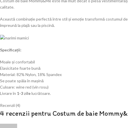
Costum de baie Mommy&Me este mai mult decât o piesă vestimentarăș este
calitate.
Această combinație perfectă între stil și emoție transformă costumul 
împreună la plajă sau la piscină.
Specificații
:
Moale și confortabil
Elasicitate foarte bună
Material: 82% Nylon, 18% Spandex
Se
poate
spăla
în
mașină
Culoare: wine red (vin rosu)
Livrare
în
1-3 zile
lucrătoare
.
Recenzii (4)
4 recenzii pentru
Costum de baie Mommy