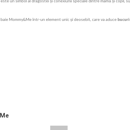
 un simbol al dragostei și conexiunii speciale dintre mamă și copil, su
de baie Mommy&Me într-un element unic și deosebit, care va aduce
bucurie
&Me