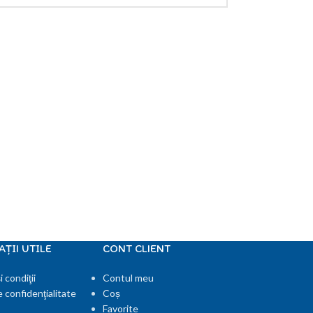
ŢII UTILE
CONT CLIENT
 condiţii
Contul meu
e confidenţialitate
Coș
Favorite