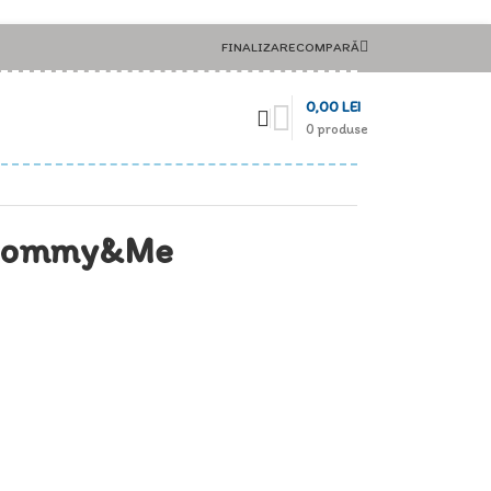
FINALIZARE
COMPARĂ
0,00
LEI
0
produse
 Mommy&Me