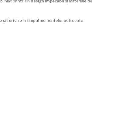
bliniat printr-un
design impecabil
și materiale de
 și fericire
în timpul momentelor petrecute