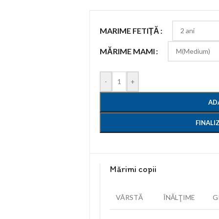
MARIME FETIŢĂ
MĂRIME MAMI
-
+
AD
FINAL
Mărimi copii
VÂRSTĂ
ÎNĂLŢIME
G