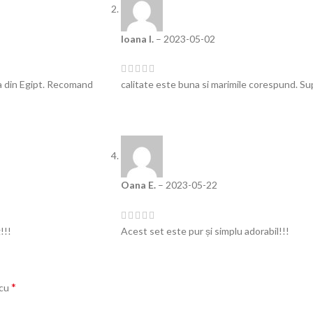
Ioana I.
–
2023-05-02
a din Egipt. Recomand
calitate este buna si marimile corespund. S
Oana E.
–
2023-05-22
!!!
Acest set este pur și simplu adorabil!!!
*
 cu