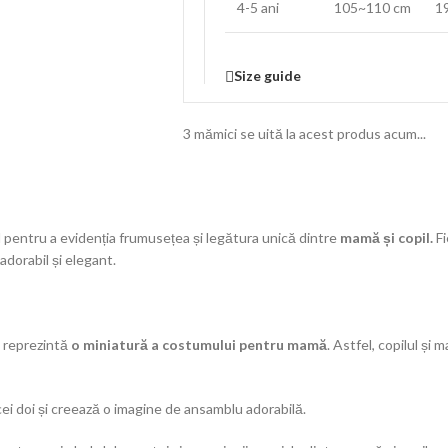
4-5 ani
105~110 cm
1
Size guide
3
mămici se uită la acest produs acum...
entru a evidenția frumusețea și legătura unică dintre
mamă și copil.
Fi
adorabil și elegant.
 reprezintă
o miniatură a costumului pentru mamă
. Astfel, copilul ș
ei doi și creează o imagine de ansamblu adorabilă.