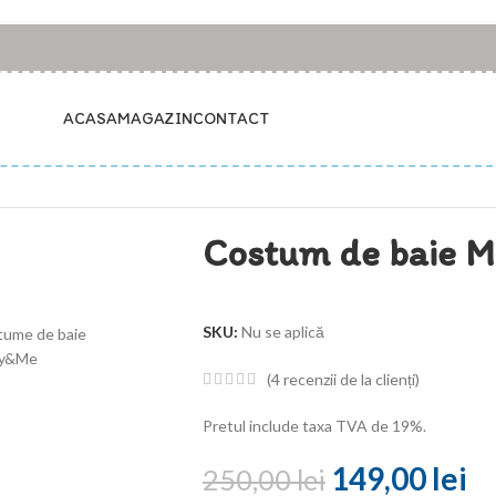
ACASA
MAGAZIN
CONTACT
Costum de baie
SKU:
Nu se aplică
(
4
recenzii de la clienți)
Pretul include taxa TVA de 19%.
149,00
lei
250,00
lei