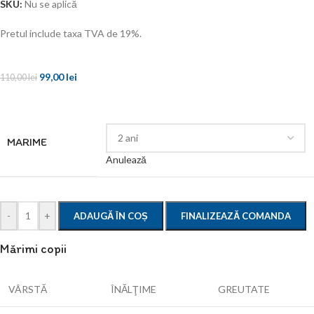
SKU:
Nu se aplică
Pretul include taxa TVA de 19%.
99,00
lei
110,00
lei
MARIME
Anulează
-
+
ADAUGĂ ÎN COȘ
FINALIZEAZĂ COMANDA
Mărimi copii
VÂRSTĂ
ÎNĂLŢIME
GREUTATE