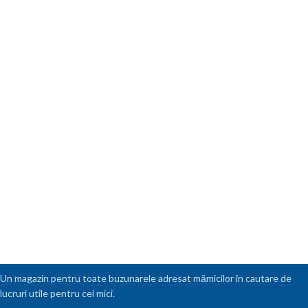
Un magazin pentru toate buzunarele adresat mămicilor în cautare de
lucruri utile pentru cei mici.