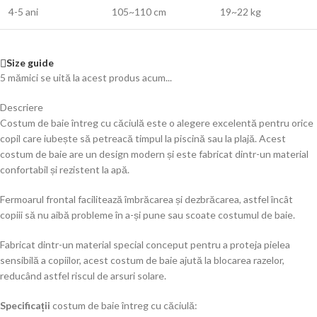
4-5 ani
105~110 cm
19~22 kg
Size guide
5
mămici se uită la acest produs acum...
Descriere
Costum de baie întreg cu căciulă este o alegere excelentă pentru orice
copil care iubește să petreacă timpul la piscină sau la plajă. Acest
costum de baie are un design modern și este fabricat dintr-un material
confortabil și rezistent la apă.
Fermoarul frontal facilitează îmbrăcarea și dezbrăcarea, astfel încât
copiii să nu aibă probleme în a-și pune sau scoate costumul de baie.
Fabricat dintr-un material special conceput pentru a proteja pielea
sensibilă a copiilor, acest costum de baie ajută la blocarea razelor,
reducând astfel riscul de arsuri solare.
Specificații
c
ostum de baie întreg cu căciulă
: