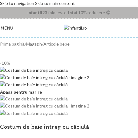
Skip to navigation
Skip to main content
infantil23
foloseste-l și ai
10%
reducere
😍
MENU
Prima pagină
/
Magazin
/
Articole bebe
-10%
Apasa pentru marire
Costum de baie întreg cu căciulă