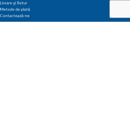
Livrare şi Retur
Metode de plată
Contactează-ne
CONT CLIENT
Contul meu
Coș
Favorite
Comenzi
Parolă pierdută
INFANTIL.RO
2023 CREATED BY
GRAB ONLINE
Bun venit în magazinul nostru!
10% reducere
Ca și mulțumire pentru vizita ta, am pregătit o ofertă specială!!!
Aplicați cuponul de reducere
infantil23
în
coșul
de cumpărături