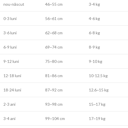
nou-născut
46~55 cm
3-4 kg
0-3 luni
56~61 cm
4-6 kg
3-6 luni
62~68 cm
6-8 kg
6-9 luni
69~74 cm
8-9 kg
9-12 luni
75~80 cm
9-10 kg
12-18 luni
81~86 cm
10-12.5 kg
18-24 luni
87~92 cm
12.6~15 kg
2-3 ani
93~98 cm
15~17 kg
3-4 ani
99~104 cm
17~19 kg