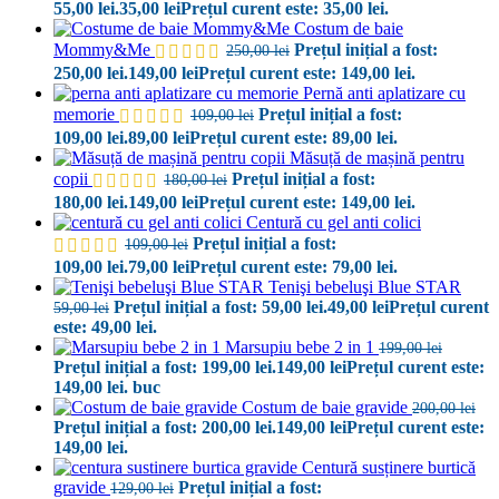
55,00 lei.
35,00
lei
Prețul curent este: 35,00 lei.
Costum de baie
Mommy&Me
Prețul inițial a fost:
250,00
lei
250,00 lei.
149,00
lei
Prețul curent este: 149,00 lei.
Pernă anti aplatizare cu
memorie
Prețul inițial a fost:
109,00
lei
109,00 lei.
89,00
lei
Prețul curent este: 89,00 lei.
Măsuță de mașină pentru
copii
Prețul inițial a fost:
180,00
lei
180,00 lei.
149,00
lei
Prețul curent este: 149,00 lei.
Centură cu gel anti colici
Prețul inițial a fost:
109,00
lei
109,00 lei.
79,00
lei
Prețul curent este: 79,00 lei.
Tenişi bebeluşi Blue STAR
Prețul inițial a fost: 59,00 lei.
49,00
lei
Prețul curent
59,00
lei
este: 49,00 lei.
Marsupiu bebe 2 in 1
199,00
lei
Prețul inițial a fost: 199,00 lei.
149,00
lei
Prețul curent este:
149,00 lei.
buc
Costum de baie gravide
200,00
lei
Prețul inițial a fost: 200,00 lei.
149,00
lei
Prețul curent este:
149,00 lei.
Centură susținere burtică
gravide
Prețul inițial a fost:
129,00
lei