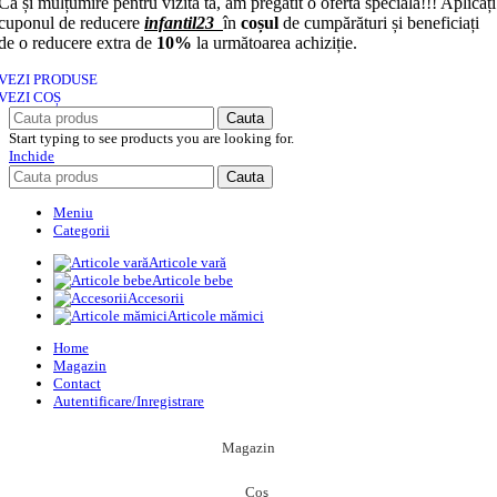
Ca și mulțumire pentru vizita ta, am pregătit o ofertă specială!!! Aplicați
cuponul de reducere
infantil23
în
coșul
de cumpărături și beneficiați
de o reducere extra de
10%
la următoarea achiziție.
VEZI PRODUSE
VEZI COȘ
Cauta
Start typing to see products you are looking for.
Inchide
Cauta
Meniu
Categorii
Articole vară
Articole bebe
Accesorii
Articole mămici
Home
Magazin
Contact
Autentificare/Inregistrare
Magazin
Coş