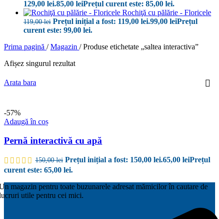
129,00 lei.
85,00
lei
Prețul curent este: 85,00 lei.
Rochiţă cu pălărie - Floricele
Prețul inițial a fost: 119,00 lei.
99,00
lei
Prețul
119,00
lei
curent este: 99,00 lei.
Prima pagină
/
Magazin
/
Produse etichetate „saltea interactiva”
Afișez singurul rezultat
Arata bara
-57%
Adaugă în coș
Pernă interactivă cu apă
Prețul inițial a fost: 150,00 lei.
65,00
lei
Prețul
150,00
lei
curent este: 65,00 lei.
Un magazin pentru toate buzunarele adresat mămicilor în cautare de
lucruri utile pentru cei mici.