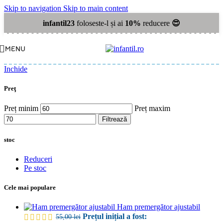
Skip to navigation
Skip to main content
infantil23
foloseste-l și ai
10%
reducere
😍
MENU
Inchide
Preţ
Preț minim
Preț maxim
Filtrează
stoc
Reduceri
Pe stoc
Cele mai populare
Ham premergător ajustabil
Prețul inițial a fost:
55,00
lei