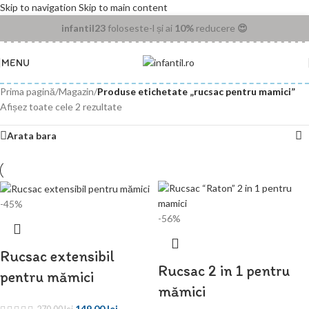
Skip to navigation
Skip to main content
infantil23
foloseste-l și ai
10%
reducere
😍
MENU
Prima pagină
/
Magazin
/
Produse etichetate „rucsac pentru mamici”
Afișez toate cele 2 rezultate
Arata bara
-45%
-56%
Rucsac extensibil
Rucsac 2 in 1 pentru
pentru mămici
mămici
149,00
lei